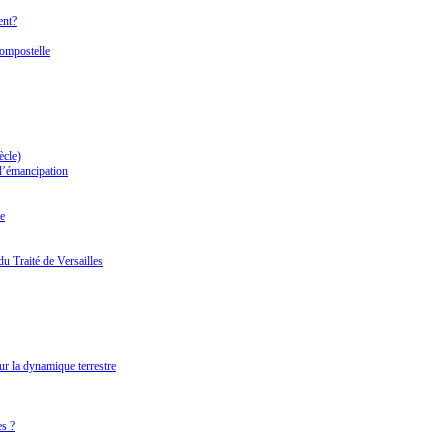
ent?
ompostelle
ècle)
 l’émancipation
ne
u Traité de Versailles
r la dynamique terrestre
es ?