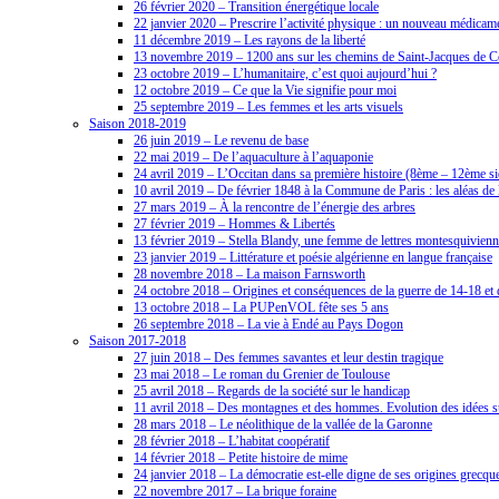
26 février 2020 – Transition énergétique locale
22 janvier 2020 – Prescrire l’activité physique : un nouveau médicam
11 décembre 2019 – Les rayons de la liberté
13 novembre 2019 – 1200 ans sur les chemins de Saint-Jacques de C
23 octobre 2019 – L’humanitaire, c’est quoi aujourd’hui ?
12 octobre 2019 – Ce que la Vie signifie pour moi
25 septembre 2019 – Les femmes et les arts visuels
Saison 2018-2019
26 juin 2019 – Le revenu de base
22 mai 2019 – De l’aquaculture à l’aquaponie
24 avril 2019 – L’Occitan dans sa première histoire (8ème – 12ème si
10 avril 2019 – De février 1848 à la Commune de Paris : les aléas de
27 mars 2019 – À la rencontre de l’énergie des arbres
27 février 2019 – Hommes & Libertés
13 février 2019 – Stella Blandy, une femme de lettres montesquivien
23 janvier 2019 – Littérature et poésie algérienne en langue française
28 novembre 2018 – La maison Farnsworth
24 octobre 2018 – Origines et conséquences de la guerre de 14-18 et d
13 octobre 2018 – La PUPenVOL fête ses 5 ans
26 septembre 2018 – La vie à Endé au Pays Dogon
Saison 2017-2018
27 juin 2018 – Des femmes savantes et leur destin tragique
23 mai 2018 – Le roman du Grenier de Toulouse
25 avril 2018 – Regards de la société sur le handicap
11 avril 2018 – Des montagnes et des hommes. Evolution des idées su
28 mars 2018 – Le néolithique de la vallée de la Garonne
28 février 2018 – L’habitat coopératif
14 février 2018 – Petite histoire de mime
24 janvier 2018 – La démocratie est-elle digne de ses origines grecqu
22 novembre 2017 – La brique foraine