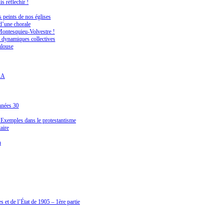
s réflechir !
 peints de nos églises
 d’une chorale
Montesquieu-Volvestre !
 dynamiques collectives
ulouse
PRA
années 30
. Exemples dans le protestantisme
aire
n
 et de l’État de 1905 – 1ère partie