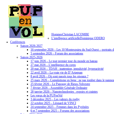
Aller
au
contenu
HommesChristian LACOMBE
L’intelligence artificielleDominique ODERO
Conférences
Saison 2026-2027
16 septembre 2026 – Les 10 Montesquieu du Sud-Ouest – portraits de
5 septembre 2026 – Forum des associations
Saison 2025-2026
17 juin 2026 – Le tout premier tour du monde en bateau
27 mai 2026 – L’intelligence du corps
20 mai 2026 – TDAH : inattention, impulsivité, hyperactivité
22 avril 2026 – La vraie vie de D’Artagnan
8 avril 2026 – Où sont passés tous les oiseaux ?
25 mars 2026 – Complotisme en ligne : ne pas tomber dans le pannea
25 février 2026 – Le Papogay de Rieux-Volvestre
7 février 2026 – Assemblée Générale Ordinaire
28 janvier 2026 – Nanotechnologies : espoirs et craintes
Les vœux de la PUPenVol
3 décembre 2025 – Les valeurs du rugby
22 octobre 2025 – Léonard de VINCI
24 septembre 2025 – Femmes dans les Pyrénées
6 et 7 septembre 2025 – Forums des associations