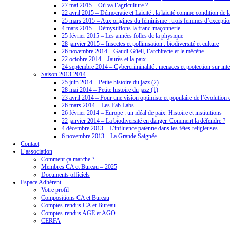
27 mai 2015 – Où va l’agriculture ?
22 avril 2015 – Démocratie et Laïcité : la laïcité comme condition de 
25 mars 2015 – Aux origines du féminisme : trois femmes d’excepti
4 mars 2015 – Démystifions la franc-maçonnerie
25 février 2015 – Les années folles de la physique
28 janvier 2015 – Insectes et pollinisation : biodiversité et culture
26 novembre 2014 – Gaudi-Güell, l’architecte et le mécène
22 octobre 2014 – Jaurès et la paix
24 septembre 2014 – Cybercriminalité : menaces et protection sur inte
Saison 2013-2014
25 juin 2014 – Petite histoire du jazz (2)
28 mai 2014 – Petite histoire du jazz (1)
23 avril 2014 – Pour une vision optimiste et populaire de l’évolution 
26 mars 2014 – Les Fab Labs
26 février 2014 – Europe : un idéal de paix. Histoire et institutions
22 janvier 2014 – La biodiversité en danger. Comment la défendre ?
4 décembre 2013 – L’influence païenne dans les fêtes religieuses
6 novembre 2013 – La Grande Saignée
Contact
L’association
Comment ça marche ?
Membres CA et Bureau – 2025
Documents officiels
Espace Adhérent
Votre profil
Compositions CA et Bureau
Comptes-rendus CA et Bureau
Comptes-rendus AGE et AGO
CERFA