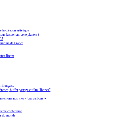
e la création artistique
us laisser sur cette planète ?
025
minine de France
uieu Rieux
n française
rence, buffet partagé et film “Reines”
Inventons nos vies « bas carbone »
0ème conférence
ur du monde