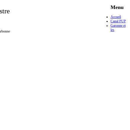
Menu
stre
Accueil
Canal PUP
Garonne et
les
arbonne