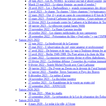
28 juin 2023 – Les IG NOBEL, la science qui fait d’abord sourire, pui
Mardi 23 mai 2023 – Le plaisir féminin, un mode d’emploi ?
26 avril 2023 – Les « Barbouilleurs », grands restaurateurs des décors
5 avril 2023 – Je chante. Tu chantes ? Alors chantons ! (re)naissance
22 mars 2023 – Oui, il y avait un camp de concentration à 43 km de 
15 mars 2023 – Festival Carbonne fait son cinéma – Court-métrage et
22 février 2023 -La croisade contre les Cathares et la libération de To
18 janvier 2023 – Le télescope spatial James Webb
23 novembre 2022 – La Haute-Garonne insolite
26 octobre 2022 – Les plantes médicinales de nos campagnes
28 septembre 2022 – Présentation du film « Quel enfer ! » par l’IS
Saison 2021-2022
22 juin 2022 – La biodiversité de la Garonne
25 mai 2022 – L’observation du ciel, entre amateur et professionnel
27 avril 2022 – De briques et de jazz. Le jazz à Toulouse depuis les 
13 avril 2022 – Berlin 1949-1989. Du Pont aérien à la chute du Mur
23 mars 2022 – La musique entre origine divine et effets diaboliques
23 février 2022 – La légitime défense, l’expertise du système immunit
9 février 2022 – Soirée Michel Piccoli avec Ciné-Carbonne
26 janvier 2022 – Du Zygote au Zigoto ou le devenir de l’œuf humai
12 janvier 2022 – Namibie, Terres Sauvages et Pays des Braves
8 décembre 2021 – Le métier d’acteur
24 novembre 2021 – La discipline positive
27 octobre 2021 – Le Kazakhstan de la yourte au gratte-ciel
22 septembre 2021 – ANNULEE
Saison 2020-2021
30 juin 2021 – Mate les maths
23 septembre 2020 – La préparation de la Loi de séparation des Églises
Saison 2019-2020
4 mars 2020 – Le polar à la ville, à l’écran