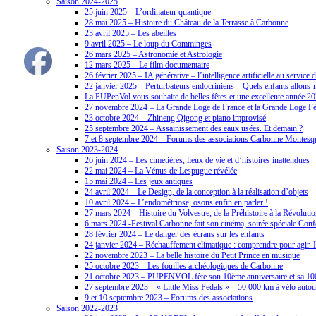
Saison 2024-2025
25 juin 2025 – L’ordinateur quantique
28 mai 2025 – Histoire du Château de la Terrasse à Carbonne
23 avril 2025 – Les abeilles
9 avril 2025 – Le loup du Comminges
26 mars 2025 – Astronomie et Astrologie
12 mars 2025 – Le film documentaire
26 février 2025 – IA générative – l’intelligence artificielle au service d
22 janvier 2025 – Perturbateurs endocriniens – Quels enfants allons-no
La PUPenVol vous souhaite de belles fêtes et une excellente année 2
27 novembre 2024 – La Grande Loge de France et la Grande Loge Fé
23 octobre 2024 – Zhineng Qigong et piano improvisé
25 septembre 2024 – Assainissement des eaux usées. Et demain ?
7 et 8 septembre 2024 – Forums des associations Carbonne Montesq
Saison 2023-2024
26 juin 2024 – Les cimetières, lieux de vie et d’histoires inattendues
22 mai 2024 – La Vénus de Lespugue révélée
15 mai 2024 – Les jeux antiques
24 avril 2024 – Le Design, de la conception à la réalisation d’objets
10 avril 2024 – L’endométriose, osons enfin en parler !
27 mars 2024 – Histoire du Volvestre, de la Préhistoire à la Révolutio
6 mars 2024 -Festival Carbonne fait son cinéma, soirée spéciale Confé
28 février 2024 – Le danger des écrans sur les enfants
24 janvier 2024 – Réchauffement climatique : comprendre pour agir. 
22 novembre 2023 – La belle histoire du Petit Prince en musique
25 octobre 2023 – Les fouilles archéologiques de Carbonne
21 octobre 2023 – PUPENVOL fête son 10ème anniversaire et sa 10
27 septembre 2023 – « Little Miss Pedals » – 50 000 km à vélo auto
9 et 10 septembre 2023 – Forums des associations
Saison 2022-2023