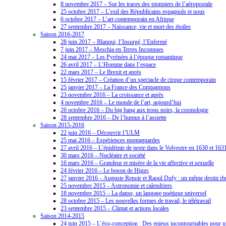
8 novembre 2017 – Sur les traces des pionniers de l’aéropostale
25 octobre 2017 – L’exil des Républicains espagnols et nous
6 octobre 2017 – L’art contemporain en Afrique
27 septembre 2017 – Naissance, vie et mort des étoiles
Saison 2016-2017
28 juin 2017 – Blanqui, l’Insurgé, l’Enfermé
7 juin 2017 – Meschia en Terres Inconnues
24 mai 2017 – Les Pyrénées à l’époque romantique
26 avril 2017 – L’Homme dans l’espace
22 mars 2017 – Le Brexit et après
15 février 2017 – Création d’un spectacle de cirque contemporain
25 janvier 2017 – La France des Compagnons
23 novembre 2016 – La croissance et après
4 novembre 2016 – Le monde de l’art, aujourd’hui
26 octobre 2016 – Du big bang aux trous noirs, la cosmologie
28 septembre 2016 – De l’humus à l’assiette
Saison 2015-2016
22 juin 2016 – Découvrir l’ULM
25 mai 2016 – Expériences montagnardes
27 avril 2016 – L’épidémie de peste dans le Volvestre en 1630 et 163
30 mars 2016 – Nucléaire et société
16 mars 2016 – Grandeur et misère de la vie affective et sexuelle
24 février 2016 – Le boson de Higgs
27 janvier 2016 – Auguste Renoir et Raoul Dufy : un même destin r
25 novembre 2015 – Astronomie et calendriers
18 novembre 2015 – La danse, un langage poétique universel
28 octobre 2015 – Les nouvelles formes de travail, le télétravail
23 septembre 2015 – Climat et actions locales
Saison 2014-2015
24 juin 2015 – L’éco-conception : Des enjeux incontournables pour 