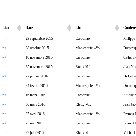
Lien
Date
Lieu
Confére
Lien
Date
Lieu
Confére
=>
23 septembre 2015
Carbonne
Philip
=>
28 octobre 2015
Montesquieu-Vol.
Domini
=>
18 novembre 2015
Carbonne
Catheri
=>
25 novembre 2015
Rieux-Vol.
Jean-N
=>
27 janvier 2016
Carbonne
Dr Gil
=>
24 février 2016
Montesquieu-Vol.
Domini
=>
16 mars 2016
Carbonne
Elisab
=>
30 mars 2016
Rieux-Vol.
Jean-J
=>
27 avril 2016
Montesquieu-Vol.
Francis
=>
25 mai 2016
Carbonne
Louis 
=>
22 juin 2016
Rieux-Vol.
Michel