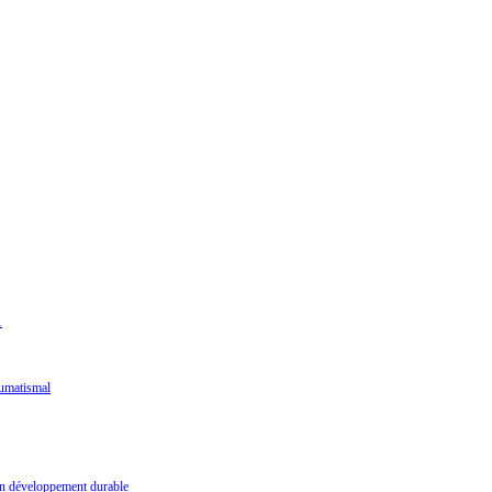
1
humatismal
un développement durable