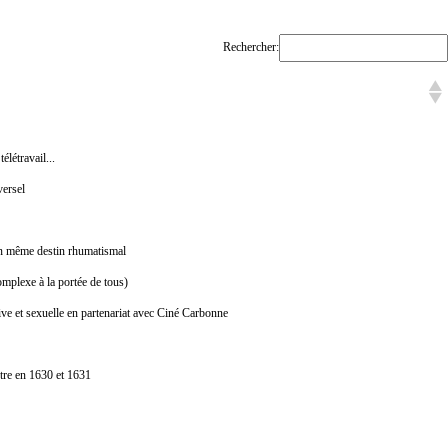
Rechercher:
élétravail...
versel
n même destin rhumatismal
mplexe à la portée de tous)
ive et sexuelle en partenariat avec Ciné Carbonne
tre en 1630 et 1631