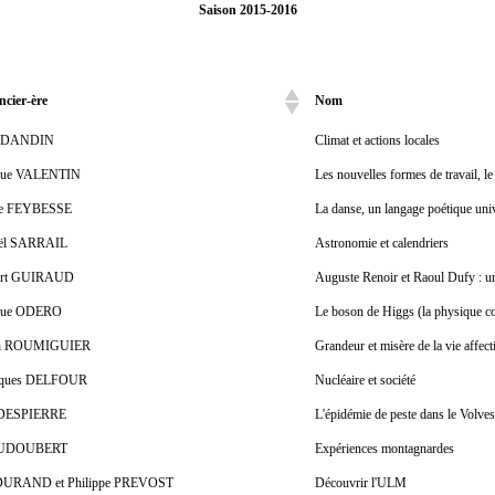
Saison 2015-2016
ncier-ère
Nom
ncier-ère
Nom
pe DANDIN
Climat et actions locales
que VALENTIN
Les nouvelles formes de travail, le t
ne FEYBESSE
La danse, un langage poétique uni
oël SARRAIL
Astronomie et calendriers
bert GUIRAUD
Auguste Renoir et Raoul Dufy : u
que ODERO
Le boson de Higgs (la physique co
eth ROUMIGUIER
Grandeur et misère de la vie affect
acques DELFOUR
Nucléaire et société
 DESPIERRE
L'épidémie de peste dans le Volves
AUDOUBERT
Expériences montagnardes
 DURAND et Philippe PREVOST
Découvrir l'ULM