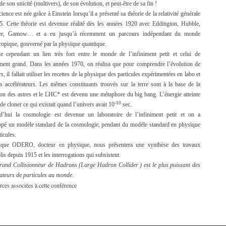
 de son unicité (multivers), de son évolution, et peut-être de sa fin !
cience est née grâce à Einstein lorsqu’il a présenté sa théorie de la relativité générale
5. Cette théorie est devenue réalité dès les années 1920 avec Eddington, Hubble,
re, Gamow… et a eu jusqu’à récemment un parcours indépendant du monde
opique, gouverné par la physique quantique.
ste cependant un lien très fort entre le monde de l’infiniment petit et celui de
iment grand. Dans les années 1970, on réalisa que pour comprendre l’évolution de
rs, il fallait utiliser les recettes de la physique des particules expérimentées en labo et
s accélérateurs. Les mêmes constituants trouvés sur la terre sont à la base de la
on des astres et le LHC* est devenu une métaphore du big bang. L’énergie atteinte
-10
de cloner ce qui existait quand l’univers avait 10
sec.
d’hui la cosmologie est devenue un laboratoire de l’infiniment petit et on a
ppé un modèle standard de la cosmologie, pendant du modèle standard en physique
ticules.
que ODERO, docteur en physique, nous présentera une synthèse des travaux
is depuis 1915 et les interrogations qui subsistent.
rand Collisionneur de Hadrons (Large Hadron Collider ) est le plus puissant des
ateurs de particules au monde.
ces associées à cette conférence