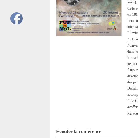
noirs),
Cette s
en 191
Lemait
microsc
Il exi
l’infin
l’unive
dans le
formati
permet 
Aujour
dévelo
des par
Domini
accompl
* Le G
accélér
Ressour
Ecouter la conférence