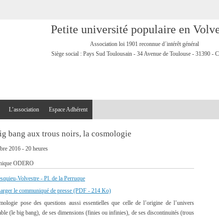
Petite université populaire en Volve
Association loi 1901 reconnue d´intérêt général
Siège social : Pays Sud Toulousain - 34 Avenue de Toulouse - 31390 - 
L’association
Espace Adhérent
ig bang aux trous noirs, la cosmologie
bre 2016 - 20 heures
inique ODERO
quieu-Volvestre - Pl. de la Perruque
harger le communiqué de presse (PDF - 214 Ko)
ologie pose des questions aussi essentielles que celle de l’origine de l’univers
ble (le big bang), de ses dimensions (finies ou infinies), de ses discontinuités (trous