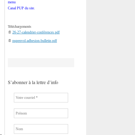
menu
Canal PUP du site.
Téléchargements
📄
26-27-calendrier-conférences.pdf
📄
pupenvol-adhesion-bulletin.pdf
S’abonner à la lettre d’info