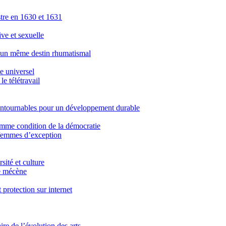
stre en 1630 et 1631
ve et sexuelle
 un même destin rhumatismal
e universel
e télétravail
ontournables pour un développement durable
comme condition de la démocratie
 femmes d’exception
sité et culture
le mécène
protection sur internet
re de l’évolution des arts