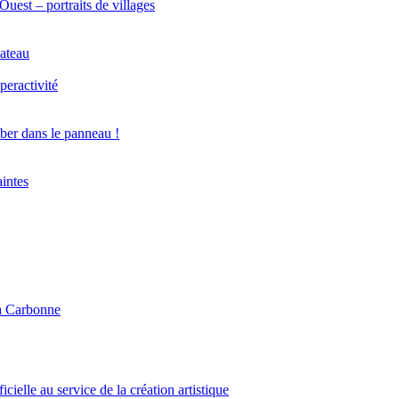
est – portraits de villages
bateau
peractivité
ber dans le panneau !
aintes
 à Carbonne
icielle au service de la création artistique