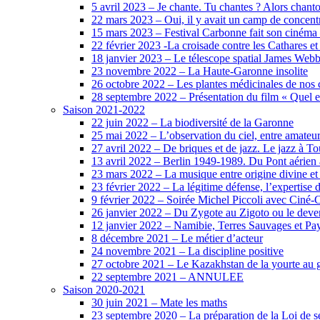
5 avril 2023 – Je chante. Tu chantes ? Alors chanto
22 mars 2023 – Oui, il y avait un camp de concent
15 mars 2023 – Festival Carbonne fait son cinéma
22 février 2023 -La croisade contre les Cathares et
18 janvier 2023 – Le télescope spatial James Web
23 novembre 2022 – La Haute-Garonne insolite
26 octobre 2022 – Les plantes médicinales de no
28 septembre 2022 – Présentation du film « Quel e
Saison 2021-2022
22 juin 2022 – La biodiversité de la Garonne
25 mai 2022 – L’observation du ciel, entre amateur
27 avril 2022 – De briques et de jazz. Le jazz à T
13 avril 2022 – Berlin 1949-1989. Du Pont aérien 
23 mars 2022 – La musique entre origine divine et 
23 février 2022 – La légitime défense, l’expertise
9 février 2022 – Soirée Michel Piccoli avec Ciné
26 janvier 2022 – Du Zygote au Zigoto ou le deve
12 janvier 2022 – Namibie, Terres Sauvages et Pa
8 décembre 2021 – Le métier d’acteur
24 novembre 2021 – La discipline positive
27 octobre 2021 – Le Kazakhstan de la yourte au gr
22 septembre 2021 – ANNULEE
Saison 2020-2021
30 juin 2021 – Mate les maths
23 septembre 2020 – La préparation de la Loi de sép