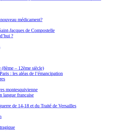
 un nouveau médicament?
Saint-Jacques de Compostelle
d’hui ?
s
e (8ème – 12ème siècle)
ris : les aléas de l’émancipation
res
tres montesquivienne
en langue française
uerre de 14-18 et du Traité de Versailles
n
tragique