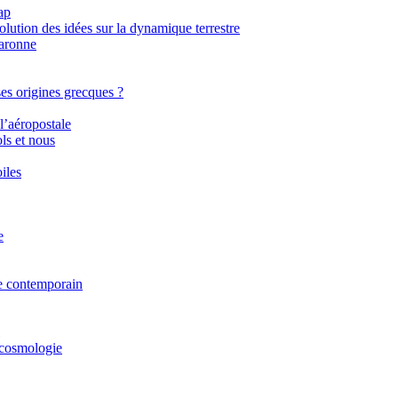
ap
ution des idées sur la dynamique terrestre
Garonne
ses origines grecques ?
l’aéropostale
ls et nous
iles
e
ue contemporain
 cosmologie