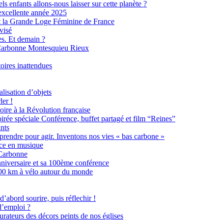
s enfants allons-nous laisser sur cette planète ?
excellente année 2025
 la Grande Loge Féminine de France
visé
s. Et demain ?
 Carbonne Montesquieu Rieux
toires inattendues
alisation d’objets
ler !
oire à la Révolution française
irée spéciale Conférence, buffet partagé et film “Reines”
ants
rendre pour agir. Inventons nos vies « bas carbone »
nce en musique
 Carbonne
versaire et sa 100ème conférence
000 km à vélo autour du monde
’abord sourire, puis réflechir !
d’emploi ?
urateurs des décors peints de nos églises