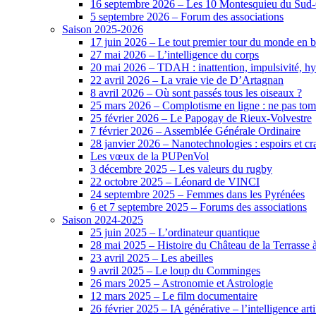
16 septembre 2026 – Les 10 Montesquieu du Sud-Ou
5 septembre 2026 – Forum des associations
Saison 2025-2026
17 juin 2026 – Le tout premier tour du monde en 
27 mai 2026 – L’intelligence du corps
20 mai 2026 – TDAH : inattention, impulsivité, hy
22 avril 2026 – La vraie vie de D’Artagnan
8 avril 2026 – Où sont passés tous les oiseaux ?
25 mars 2026 – Complotisme en ligne : ne pas tom
25 février 2026 – Le Papogay de Rieux-Volvestre
7 février 2026 – Assemblée Générale Ordinaire
28 janvier 2026 – Nanotechnologies : espoirs et cr
Les vœux de la PUPenVol
3 décembre 2025 – Les valeurs du rugby
22 octobre 2025 – Léonard de VINCI
24 septembre 2025 – Femmes dans les Pyrénées
6 et 7 septembre 2025 – Forums des associations
Saison 2024-2025
25 juin 2025 – L’ordinateur quantique
28 mai 2025 – Histoire du Château de la Terrasse
23 avril 2025 – Les abeilles
9 avril 2025 – Le loup du Comminges
26 mars 2025 – Astronomie et Astrologie
12 mars 2025 – Le film documentaire
26 février 2025 – IA générative – l’intelligence artif