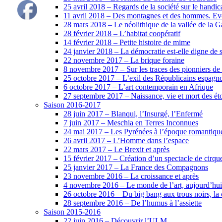
25 avril 2018 – Regards de la société sur le handic
11 avril 2018 – Des montagnes et des hommes. Evol
28 mars 2018 – Le néolithique de la vallée de la 
28 février 2018 – L’habitat coopératif
14 février 2018 – Petite histoire de mime
24 janvier 2018 – La démocratie est-elle digne de 
22 novembre 2017 – La brique foraine
8 novembre 2017 – Sur les traces des pionniers de 
25 octobre 2017 – L’exil des Républicains espagno
6 octobre 2017 – L’art contemporain en Afrique
27 septembre 2017 – Naissance, vie et mort des éto
Saison 2016-2017
28 juin 2017 – Blanqui, l’Insurgé, l’Enfermé
7 juin 2017 – Meschia en Terres Inconnues
24 mai 2017 – Les Pyrénées à l’époque romantiqu
26 avril 2017 – L’Homme dans l’espace
22 mars 2017 – Le Brexit et après
15 février 2017 – Création d’un spectacle de cirq
25 janvier 2017 – La France des Compagnons
23 novembre 2016 – La croissance et après
4 novembre 2016 – Le monde de l’art, aujourd’hui
26 octobre 2016 – Du big bang aux trous noirs, la
28 septembre 2016 – De l’humus à l’assiette
Saison 2015-2016
22 juin 2016 – Découvrir l’ULM