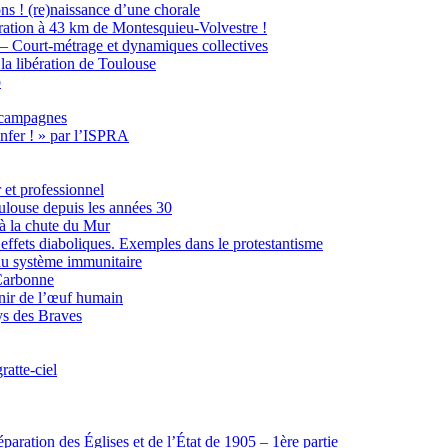
ns ! (re)naissance d’une chorale
ration à 43 km de Montesquieu-Volvestre !
 – Court-métrage et dynamiques collectives
 la libération de Toulouse
b
s campagnes
nfer ! » par l’ISPRA
 et professionnel
oulouse depuis les années 30
à la chute du Mur
effets diaboliques. Exemples dans le protestantisme
 du système immunitaire
-Carbonne
nir de l’œuf humain
ys des Braves
atte-ciel
aration des Églises et de l’État de 1905 – 1ère partie