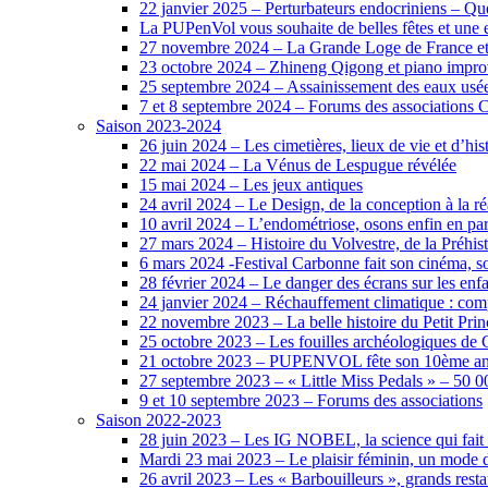
22 janvier 2025 – Perturbateurs endocriniens – Quel
La PUPenVol vous souhaite de belles fêtes et une 
27 novembre 2024 – La Grande Loge de France et
23 octobre 2024 – Zhineng Qigong et piano impro
25 septembre 2024 – Assainissement des eaux usée
7 et 8 septembre 2024 – Forums des associations
Saison 2023-2024
26 juin 2024 – Les cimetières, lieux de vie et d’his
22 mai 2024 – La Vénus de Lespugue révélée
15 mai 2024 – Les jeux antiques
24 avril 2024 – Le Design, de la conception à la ré
10 avril 2024 – L’endométriose, osons enfin en par
27 mars 2024 – Histoire du Volvestre, de la Préhist
6 mars 2024 -Festival Carbonne fait son cinéma, so
28 février 2024 – Le danger des écrans sur les enf
24 janvier 2024 – Réchauffement climatique : comp
22 novembre 2023 – La belle histoire du Petit Pri
25 octobre 2023 – Les fouilles archéologiques de
21 octobre 2023 – PUPENVOL fête son 10ème anni
27 septembre 2023 – « Little Miss Pedals » – 50 
9 et 10 septembre 2023 – Forums des associations
Saison 2022-2023
28 juin 2023 – Les IG NOBEL, la science qui fait d
Mardi 23 mai 2023 – Le plaisir féminin, un mode 
26 avril 2023 – Les « Barbouilleurs », grands resta