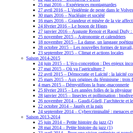
25 mai 2016 – Expériences montagnardes
27 avril 2016 – L’épidémie de peste dans le Volve
30 mars 2016 – Nucléaire et société
16 mars 2016 – Grandeur et misère de la vie affecti
24 février 2016 – Le boson de Higgs
27 janvier 2016 – Auguste Renoir et Raoul Dufy :
25 novembre 2015 – Astronomie et calendriers
18 novembre 2015 – La danse, un langage poétiqu
28 octobre 2015 – Les nouvelles formes de travail, l
23 septembre 2015 – Climat et actions locales
Saison 2014-2015
24 juin 2015 – L’éco-conception : Des enjeux inc
27 mai 2015 – Où va l’agriculture ?
22 avril 2015 – Démocratie et Laïcité : la laïcité 
25 mars 2015 – Aux origines du féminisme : trois
4 mars 2015 – Démystifions la franc-maçonnerie
25 février 2015 – Les années folles de la physique
28 janvier 2015 – Insectes et pollinisation : biodiver
26 novembre 2014 – Gaudi-Güell, l’architecte et 
22 octobre 2014 – Jaurès et la paix
24 septembre 2014 – Cybercriminalité : menaces et 
Saison 2013-2014
25 juin 2014 – Petite histoire du jazz (2)
28 mai 2014 – Petite histoire du jazz (1)
23 avril 2014 – Pour une vision optimiste et populai