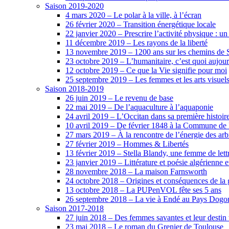
Saison 2019-2020
4 mars 2020 – Le polar à la ville, à l’écran
26 février 2020 – Transition énergétique locale
22 janvier 2020 – Prescrire l’activité physique :
11 décembre 2019 – Les rayons de la liberté
13 novembre 2019 – 1200 ans sur les chemins de 
23 octobre 2019 – L’humanitaire, c’est quoi aujour
12 octobre 2019 – Ce que la Vie signifie pour moi
25 septembre 2019 – Les femmes et les arts visuel
Saison 2018-2019
26 juin 2019 – Le revenu de base
22 mai 2019 – De l’aquaculture à l’aquaponie
24 avril 2019 – L’Occitan dans sa première histoir
10 avril 2019 – De février 1848 à la Commune de Pa
27 mars 2019 – À la rencontre de l’énergie des arb
27 février 2019 – Hommes & Libertés
13 février 2019 – Stella Blandy, une femme de let
23 janvier 2019 – Littérature et poésie algérienne 
28 novembre 2018 – La maison Farnsworth
24 octobre 2018 – Origines et conséquences de la g
13 octobre 2018 – La PUPenVOL fête ses 5 ans
26 septembre 2018 – La vie à Endé au Pays Dogo
Saison 2017-2018
27 juin 2018 – Des femmes savantes et leur destin 
23 mai 2018 – Le roman du Grenier de Toulouse