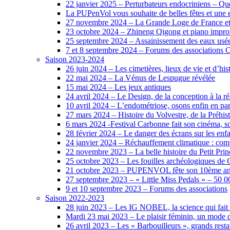
22 janvier 2025 – Perturbateurs endocriniens – Quel
La PUPenVol vous souhaite de belles fêtes et une 
27 novembre 2024 – La Grande Loge de France et
23 octobre 2024 – Zhineng Qigong et piano impro
25 septembre 2024 – Assainissement des eaux usée
7 et 8 septembre 2024 – Forums des associations
Saison 2023-2024
26 juin 2024 – Les cimetières, lieux de vie et d’his
22 mai 2024 – La Vénus de Lespugue révélée
15 mai 2024 – Les jeux antiques
24 avril 2024 – Le Design, de la conception à la ré
10 avril 2024 – L’endométriose, osons enfin en par
27 mars 2024 – Histoire du Volvestre, de la Préhist
6 mars 2024 -Festival Carbonne fait son cinéma, so
28 février 2024 – Le danger des écrans sur les enf
24 janvier 2024 – Réchauffement climatique : comp
22 novembre 2023 – La belle histoire du Petit Pri
25 octobre 2023 – Les fouilles archéologiques de
21 octobre 2023 – PUPENVOL fête son 10ème anni
27 septembre 2023 – « Little Miss Pedals » – 50 
9 et 10 septembre 2023 – Forums des associations
Saison 2022-2023
28 juin 2023 – Les IG NOBEL, la science qui fait d
Mardi 23 mai 2023 – Le plaisir féminin, un mode 
26 avril 2023 – Les « Barbouilleurs », grands resta