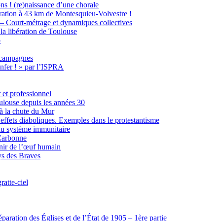
ns ! (re)naissance d’une chorale
ration à 43 km de Montesquieu-Volvestre !
 – Court-métrage et dynamiques collectives
 la libération de Toulouse
b
s campagnes
nfer ! » par l’ISPRA
 et professionnel
oulouse depuis les années 30
à la chute du Mur
effets diaboliques. Exemples dans le protestantisme
 du système immunitaire
-Carbonne
nir de l’œuf humain
ys des Braves
atte-ciel
aration des Églises et de l’État de 1905 – 1ère partie