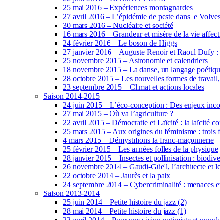
25 mai 2016 – Expériences montagnardes
27 avril 2016 – L’épidémie de peste dans le Volve
30 mars 2016 – Nucléaire et société
16 mars 2016 – Grandeur et misère de la vie affecti
24 février 2016 – Le boson de Higgs
27 janvier 2016 – Auguste Renoir et Raoul Dufy :
25 novembre 2015 – Astronomie et calendriers
18 novembre 2015 – La danse, un langage poétiqu
28 octobre 2015 – Les nouvelles formes de travail, l
23 septembre 2015 – Climat et actions locales
Saison 2014-2015
24 juin 2015 – L’éco-conception : Des enjeux inc
27 mai 2015 – Où va l’agriculture ?
22 avril 2015 – Démocratie et Laïcité : la laïcité 
25 mars 2015 – Aux origines du féminisme : trois
4 mars 2015 – Démystifions la franc-maçonnerie
25 février 2015 – Les années folles de la physique
28 janvier 2015 – Insectes et pollinisation : biodiver
26 novembre 2014 – Gaudi-Güell, l’architecte et 
22 octobre 2014 – Jaurès et la paix
24 septembre 2014 – Cybercriminalité : menaces et 
Saison 2013-2014
25 juin 2014 – Petite histoire du jazz (2)
28 mai 2014 – Petite histoire du jazz (1)
23 avril 2014 – Pour une vision optimiste et populai