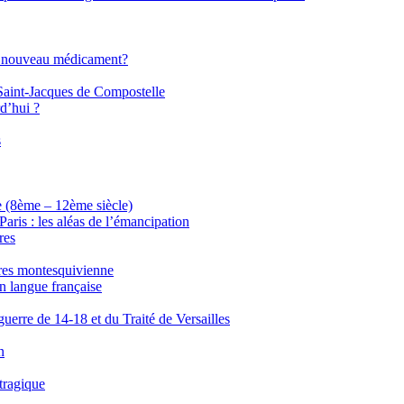
 un nouveau médicament?
Saint-Jacques de Compostelle
d’hui ?
s
e (8ème – 12ème siècle)
ris : les aléas de l’émancipation
res
tres montesquivienne
en langue française
uerre de 14-18 et du Traité de Versailles
n
tragique