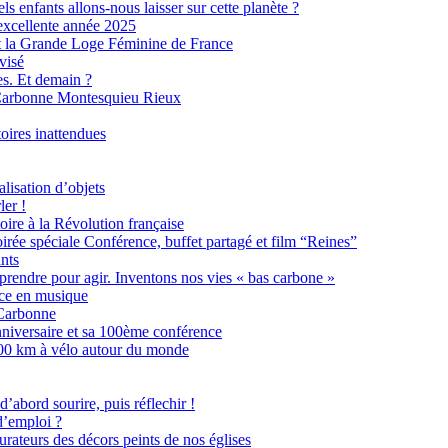
s enfants allons-nous laisser sur cette planète ?
excellente année 2025
 la Grande Loge Féminine de France
visé
s. Et demain ?
 Carbonne Montesquieu Rieux
toires inattendues
alisation d’objets
ler !
oire à la Révolution française
irée spéciale Conférence, buffet partagé et film “Reines”
ants
rendre pour agir. Inventons nos vies « bas carbone »
nce en musique
 Carbonne
versaire et sa 100ème conférence
000 km à vélo autour du monde
’abord sourire, puis réflechir !
d’emploi ?
urateurs des décors peints de nos églises