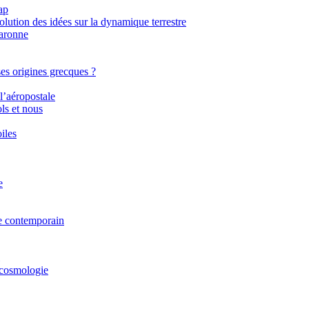
ap
ution des idées sur la dynamique terrestre
Garonne
ses origines grecques ?
l’aéropostale
ls et nous
iles
e
ue contemporain
 cosmologie