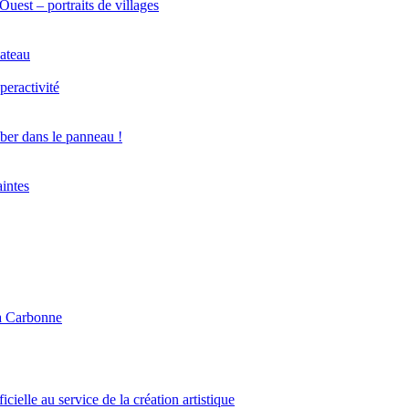
est – portraits de villages
bateau
peractivité
ber dans le panneau !
aintes
 à Carbonne
icielle au service de la création artistique