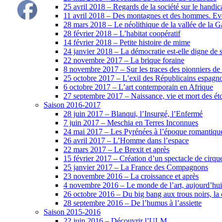
25 avril 2018 – Regards de la société sur le handic
11 avril 2018 – Des montagnes et des hommes. Evol
28 mars 2018 – Le néolithique de la vallée de la 
28 février 2018 – L’habitat coopératif
14 février 2018 – Petite histoire de mime
24 janvier 2018 – La démocratie est-elle digne de 
22 novembre 2017 – La brique foraine
8 novembre 2017 – Sur les traces des pionniers de 
25 octobre 2017 – L’exil des Républicains espagno
6 octobre 2017 – L’art contemporain en Afrique
27 septembre 2017 – Naissance, vie et mort des éto
Saison 2016-2017
28 juin 2017 – Blanqui, l’Insurgé, l’Enfermé
7 juin 2017 – Meschia en Terres Inconnues
24 mai 2017 – Les Pyrénées à l’époque romantiqu
26 avril 2017 – L’Homme dans l’espace
22 mars 2017 – Le Brexit et après
15 février 2017 – Création d’un spectacle de cirq
25 janvier 2017 – La France des Compagnons
23 novembre 2016 – La croissance et après
4 novembre 2016 – Le monde de l’art, aujourd’hui
26 octobre 2016 – Du big bang aux trous noirs, la
28 septembre 2016 – De l’humus à l’assiette
Saison 2015-2016
22 juin 2016 – Découvrir l’ULM