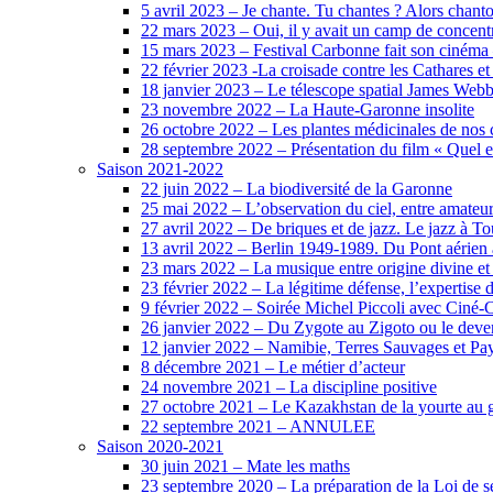
5 avril 2023 – Je chante. Tu chantes ? Alors chanto
22 mars 2023 – Oui, il y avait un camp de concent
15 mars 2023 – Festival Carbonne fait son cinéma
22 février 2023 -La croisade contre les Cathares et
18 janvier 2023 – Le télescope spatial James Web
23 novembre 2022 – La Haute-Garonne insolite
26 octobre 2022 – Les plantes médicinales de no
28 septembre 2022 – Présentation du film « Quel e
Saison 2021-2022
22 juin 2022 – La biodiversité de la Garonne
25 mai 2022 – L’observation du ciel, entre amateur
27 avril 2022 – De briques et de jazz. Le jazz à T
13 avril 2022 – Berlin 1949-1989. Du Pont aérien 
23 mars 2022 – La musique entre origine divine et 
23 février 2022 – La légitime défense, l’expertise
9 février 2022 – Soirée Michel Piccoli avec Ciné
26 janvier 2022 – Du Zygote au Zigoto ou le deve
12 janvier 2022 – Namibie, Terres Sauvages et Pa
8 décembre 2021 – Le métier d’acteur
24 novembre 2021 – La discipline positive
27 octobre 2021 – Le Kazakhstan de la yourte au gr
22 septembre 2021 – ANNULEE
Saison 2020-2021
30 juin 2021 – Mate les maths
23 septembre 2020 – La préparation de la Loi de sép