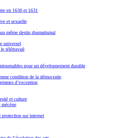
stre en 1630 et 1631
ve et sexuelle
 un même destin rhumatismal
e universel
e télétravail
ontournables pour un développement durable
comme condition de la démocratie
 femmes d’exception
sité et culture
le mécène
protection sur internet
re de l’évolution des arts