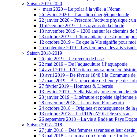
Saison 2019-2020
4 mars 2020 – Le polar à la ville, à l’écran
26 février 2020 – Transition énergétique locale
22 janvier 2020 – Prescrire l’activité physique :
11 décembre 2019 – Les rayons de la liberté
13 novembre 2019 – 1200 ans sur les chemins de 
23 octobre 2019 – L’humanitaire, c’est quoi aujour
12 octobre 2019 – Ce que la Vie signifie pour moi
25 septembre 2019 – Les femmes et les arts visuel
Saison 2018-2019
26 juin 2019 – Le revenu de base
22 mai 2019 – De l’aquaculture à l’aquaponie
24 avril 2019 – L’Occitan dans sa première histoir
10 avril 2019 – De février 1848 à la Commune de Pa
27 mars 2019 – À la rencontre de l’énergie des arb
27 février 2019 – Hommes & Libertés
13 février 2019 – Stella Blandy, une femme de let
23 janvier 2019 – Littérature et poésie algérienne 
28 novembre 2018 – La maison Farnsworth
24 octobre 2018 – Origines et conséquences de la g
13 octobre 2018 – La PUPenVOL fête ses 5 ans
26 septembre 2018 – La vie à Endé au Pays Dogo
Saison 2017-2018
27 juin 2018 – Des femmes savantes et leur destin 
23 mai 2018 – Le roman du Grenier de Toulouse