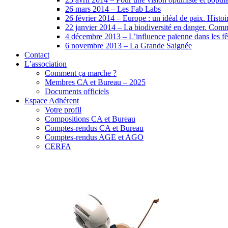
26 mars 2014 – Les Fab Labs
26 février 2014 – Europe : un idéal de paix. Histoire
22 janvier 2014 – La biodiversité en danger. Comm
4 décembre 2013 – L’influence païenne dans les fêt
6 novembre 2013 – La Grande Saignée
Contact
L’association
Comment ça marche ?
Membres CA et Bureau – 2025
Documents officiels
Espace Adhérent
Votre profil
Compositions CA et Bureau
Comptes-rendus CA et Bureau
Comptes-rendus AGE et AGO
CERFA