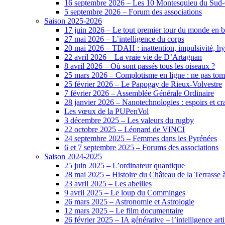
16 septembre 2026 – Les 10 Montesquieu du Sud-Ou
5 septembre 2026 – Forum des associations
Saison 2025-2026
17 juin 2026 – Le tout premier tour du monde en 
27 mai 2026 – L’intelligence du corps
20 mai 2026 – TDAH : inattention, impulsivité, hy
22 avril 2026 – La vraie vie de D’Artagnan
8 avril 2026 – Où sont passés tous les oiseaux ?
25 mars 2026 – Complotisme en ligne : ne pas tom
25 février 2026 – Le Papogay de Rieux-Volvestre
7 février 2026 – Assemblée Générale Ordinaire
28 janvier 2026 – Nanotechnologies : espoirs et cr
Les vœux de la PUPenVol
3 décembre 2025 – Les valeurs du rugby
22 octobre 2025 – Léonard de VINCI
24 septembre 2025 – Femmes dans les Pyrénées
6 et 7 septembre 2025 – Forums des associations
Saison 2024-2025
25 juin 2025 – L’ordinateur quantique
28 mai 2025 – Histoire du Château de la Terrasse
23 avril 2025 – Les abeilles
9 avril 2025 – Le loup du Comminges
26 mars 2025 – Astronomie et Astrologie
12 mars 2025 – Le film documentaire
26 février 2025 – IA générative – l’intelligence artif