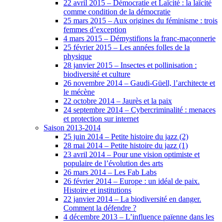
22 avril 2015 – Démocratie et Laïcité : la laïcité
comme condition de la démocratie
25 mars 2015 – Aux origines du féminisme : trois
femmes d’exception
4 mars 2015 – Démystifions la franc-maçonnerie
25 février 2015 – Les années folles de la
physique
28 janvier 2015 – Insectes et pollinisation :
biodiversité et culture
26 novembre 2014 – Gaudi-Güell, l’architecte et
le mécène
22 octobre 2014 – Jaurès et la paix
24 septembre 2014 – Cybercriminalité : menaces
et protection sur internet
Saison 2013-2014
25 juin 2014 – Petite histoire du jazz (2)
28 mai 2014 – Petite histoire du jazz (1)
23 avril 2014 – Pour une vision optimiste et
populaire de l’évolution des arts
26 mars 2014 – Les Fab Labs
26 février 2014 – Europe : un idéal de paix.
Histoire et institutions
22 janvier 2014 – La biodiversité en danger.
Comment la défendre ?
4 décembre 2013 – L’influence païenne dans les