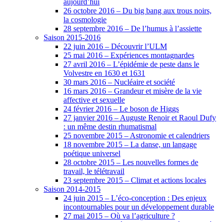
aujourd’hui
26 octobre 2016 – Du big bang aux trous noirs,
la cosmologie
28 septembre 2016 – De l’humus à l’assiette
Saison 2015-2016
22 juin 2016 – Découvrir l’ULM
25 mai 2016 – Expériences montagnardes
27 avril 2016 – L’épidémie de peste dans le
Volvestre en 1630 et 1631
30 mars 2016 – Nucléaire et société
16 mars 2016 – Grandeur et misère de la vie
affective et sexuelle
24 février 2016 – Le boson de Higgs
27 janvier 2016 – Auguste Renoir et Raoul Dufy
: un même destin rhumatismal
25 novembre 2015 – Astronomie et calendriers
18 novembre 2015 – La danse, un langage
poétique universel
28 octobre 2015 – Les nouvelles formes de
travail, le télétravail
23 septembre 2015 – Climat et actions locales
Saison 2014-2015
24 juin 2015 – L’éco-conception : Des enjeux
incontournables pour un développement durable
27 mai 2015 – Où va l’agriculture ?