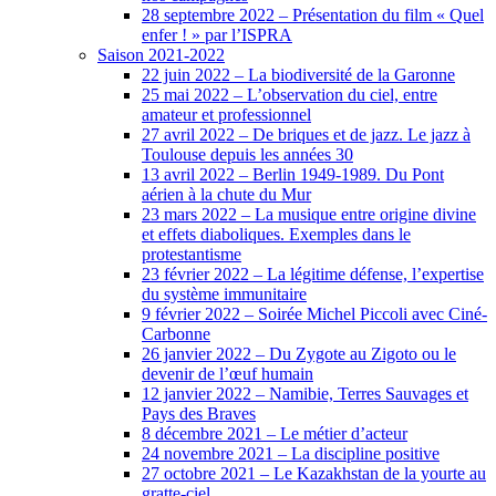
28 septembre 2022 – Présentation du film « Quel
enfer ! » par l’ISPRA
Saison 2021-2022
22 juin 2022 – La biodiversité de la Garonne
25 mai 2022 – L’observation du ciel, entre
amateur et professionnel
27 avril 2022 – De briques et de jazz. Le jazz à
Toulouse depuis les années 30
13 avril 2022 – Berlin 1949-1989. Du Pont
aérien à la chute du Mur
23 mars 2022 – La musique entre origine divine
et effets diaboliques. Exemples dans le
protestantisme
23 février 2022 – La légitime défense, l’expertise
du système immunitaire
9 février 2022 – Soirée Michel Piccoli avec Ciné-
Carbonne
26 janvier 2022 – Du Zygote au Zigoto ou le
devenir de l’œuf humain
12 janvier 2022 – Namibie, Terres Sauvages et
Pays des Braves
8 décembre 2021 – Le métier d’acteur
24 novembre 2021 – La discipline positive
27 octobre 2021 – Le Kazakhstan de la yourte au
gratte-ciel