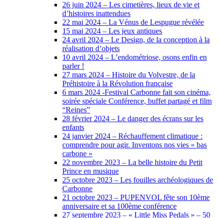
26 juin 2024 – Les cimetières, lieux de vie et
d’histoires inattendues
22 mai 2024 – La Vénus de Lespugue révélée
15 mai 2024 – Les jeux antiques
24 avril 2024 – Le Design, de la conception à la
réalisation d’objets
10 avril 2024 – L’endométriose, osons enfin en
parler !
27 mars 2024 – Histoire du Volvestre, de la
Préhistoire à la Révolution française
6 mars 2024 -Festival Carbonne fait son cinéma,
soirée spéciale Conférence, buffet partagé et film
“Reines”
28 février 2024 – Le danger des écrans sur les
enfants
24 janvier 2024 – Réchauffement climatique :
comprendre pour agir. Inventons nos vies « bas
carbone »
22 novembre 2023 – La belle histoire du Petit
Prince en musique
25 octobre 2023 – Les fouilles archéologiques de
Carbonne
21 octobre 2023 – PUPENVOL fête son 10ème
anniversaire et sa 100ème conférence
27 septembre 2023 – « Little Miss Pedals » – 50