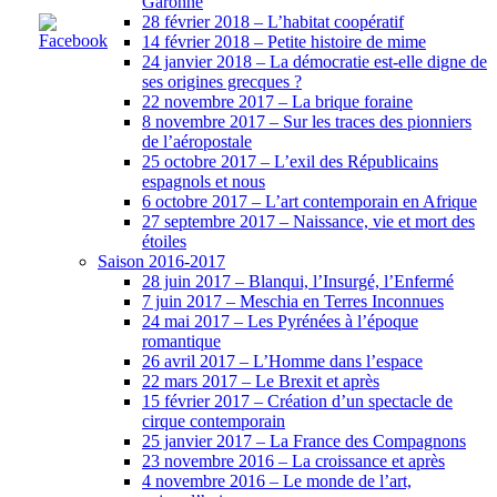
Garonne
28 février 2018 – L’habitat coopératif
14 février 2018 – Petite histoire de mime
24 janvier 2018 – La démocratie est-elle digne de
ses origines grecques ?
22 novembre 2017 – La brique foraine
8 novembre 2017 – Sur les traces des pionniers
de l’aéropostale
25 octobre 2017 – L’exil des Républicains
espagnols et nous
6 octobre 2017 – L’art contemporain en Afrique
27 septembre 2017 – Naissance, vie et mort des
étoiles
Saison 2016-2017
28 juin 2017 – Blanqui, l’Insurgé, l’Enfermé
7 juin 2017 – Meschia en Terres Inconnues
24 mai 2017 – Les Pyrénées à l’époque
romantique
26 avril 2017 – L’Homme dans l’espace
22 mars 2017 – Le Brexit et après
15 février 2017 – Création d’un spectacle de
cirque contemporain
25 janvier 2017 – La France des Compagnons
23 novembre 2016 – La croissance et après
4 novembre 2016 – Le monde de l’art,