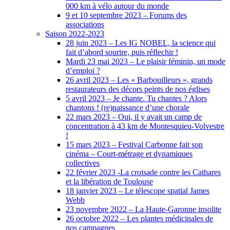
000 km à vélo autour du monde
9 et 10 septembre 2023 – Forums des
associations
Saison 2022-2023
28 juin 2023 – Les IG NOBEL, la science qui
fait d’abord sourire, puis réflechir !
Mardi 23 mai 2023 – Le plaisir féminin, un mode
d’emploi ?
26 avril 2023 – Les « Barbouilleurs », grands
restaurateurs des décors peints de nos églises
5 avril 2023 – Je chante. Tu chantes ? Alors
chantons ! (re)naissance d’une chorale
22 mars 2023 – Oui, il y avait un camp de
concentration à 43 km de Montesquieu-Volvestre
!
15 mars 2023 – Festival Carbonne fait son
cinéma – Court-métrage et dynamiques
collectives
22 février 2023 -La croisade contre les Cathares
et la libération de Toulouse
18 janvier 2023 – Le télescope spatial James
Webb
23 novembre 2022 – La Haute-Garonne insolite
26 octobre 2022 – Les plantes médicinales de
nos campagnes