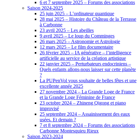
6 et 7 septembre 2025 – Forums des associations
Saison 2024-2025
25 juin 2025 – L’ordinateur quantique
28 mai 2025 – Histoire du Château de la Terrasse
à Carbonne
23 avril 2025 – Les abeilles
9 avril 2025 – Le loup du Comminges
26 mars 2025 – Astronomie et Astrologie
12 mars 2025 – Le film documentaire
26 février 2025 – IA générative – l’intelligence
artificielle au service de la création artistique
22 janvier 2025 – Perturbateurs endocriniens –
Quels enfants allons-nous laisser sur cette planète
?
La PUPenVol vous souhaite de belles fêtes et une
excellente année 2025
27 novembre 2024 – La Grande Loge de France
et la Grande Loge Féminine de France
23 octobre 2024 – Zhineng Qigong et piano
improvisé
25 septembre 2024 – Assainissement des eaux
usées. Et demain ?
7 et 8 septembre 2024 – Forums des associations
Carbonne Montesquieu Rieux
Saison 2023-2024