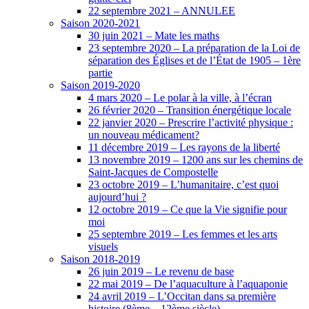
22 septembre 2021 – ANNULEE
Saison 2020-2021
30 juin 2021 – Mate les maths
23 septembre 2020 – La préparation de la Loi de
séparation des Églises et de l’État de 1905 – 1ère
partie
Saison 2019-2020
4 mars 2020 – Le polar à la ville, à l’écran
26 février 2020 – Transition énergétique locale
22 janvier 2020 – Prescrire l’activité physique :
un nouveau médicament?
11 décembre 2019 – Les rayons de la liberté
13 novembre 2019 – 1200 ans sur les chemins de
Saint-Jacques de Compostelle
23 octobre 2019 – L’humanitaire, c’est quoi
aujourd’hui ?
12 octobre 2019 – Ce que la Vie signifie pour
moi
25 septembre 2019 – Les femmes et les arts
visuels
Saison 2018-2019
26 juin 2019 – Le revenu de base
22 mai 2019 – De l’aquaculture à l’aquaponie
24 avril 2019 – L’Occitan dans sa première
histoire (8ème – 12ème siècle)