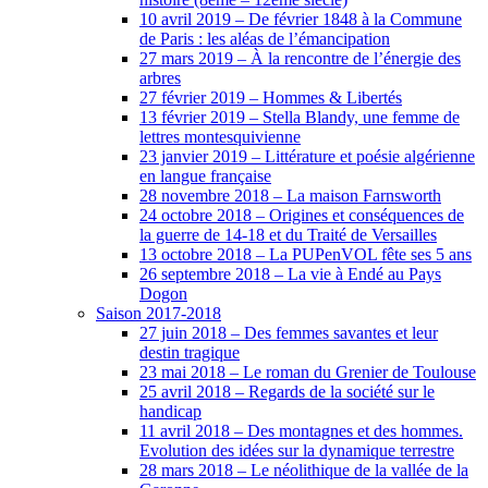
10 avril 2019 – De février 1848 à la Commune
de Paris : les aléas de l’émancipation
27 mars 2019 – À la rencontre de l’énergie des
arbres
27 février 2019 – Hommes & Libertés
13 février 2019 – Stella Blandy, une femme de
lettres montesquivienne
23 janvier 2019 – Littérature et poésie algérienne
en langue française
28 novembre 2018 – La maison Farnsworth
24 octobre 2018 – Origines et conséquences de
la guerre de 14-18 et du Traité de Versailles
13 octobre 2018 – La PUPenVOL fête ses 5 ans
26 septembre 2018 – La vie à Endé au Pays
Dogon
Saison 2017-2018
27 juin 2018 – Des femmes savantes et leur
destin tragique
23 mai 2018 – Le roman du Grenier de Toulouse
25 avril 2018 – Regards de la société sur le
handicap
11 avril 2018 – Des montagnes et des hommes.
Evolution des idées sur la dynamique terrestre
28 mars 2018 – Le néolithique de la vallée de la