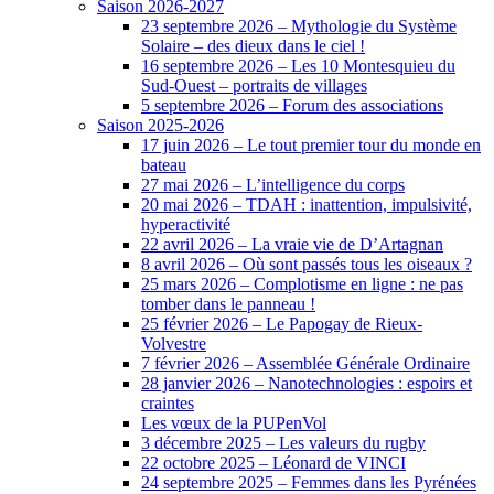
Saison 2026-2027
23 septembre 2026 – Mythologie du Système
Solaire – des dieux dans le ciel !
16 septembre 2026 – Les 10 Montesquieu du
Sud-Ouest – portraits de villages
5 septembre 2026 – Forum des associations
Saison 2025-2026
17 juin 2026 – Le tout premier tour du monde en
bateau
27 mai 2026 – L’intelligence du corps
20 mai 2026 – TDAH : inattention, impulsivité,
hyperactivité
22 avril 2026 – La vraie vie de D’Artagnan
8 avril 2026 – Où sont passés tous les oiseaux ?
25 mars 2026 – Complotisme en ligne : ne pas
tomber dans le panneau !
25 février 2026 – Le Papogay de Rieux-
Volvestre
7 février 2026 – Assemblée Générale Ordinaire
28 janvier 2026 – Nanotechnologies : espoirs et
craintes
Les vœux de la PUPenVol
3 décembre 2025 – Les valeurs du rugby
22 octobre 2025 – Léonard de VINCI
24 septembre 2025 – Femmes dans les Pyrénées